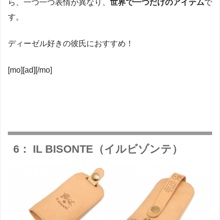
ら、一つ一つ表情が異なり、
世界で一つだけのアイテム
で
す。
ディーゼル好きの彼氏におすすめ！
[mo][ad][/mo]
6： IL BISONTE（イルビゾンテ）