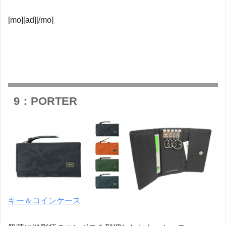
[mo][ad][/mo]
9：PORTER
キー＆コインケース