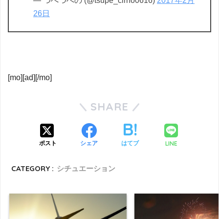
— つぺつぺの (@tsupe_cirno0616)
2017年2月
26日
[mo][ad][/mo]
SHARE
LINE
ポスト
シェア
はてブ
CATEGORY :
シチュエーション