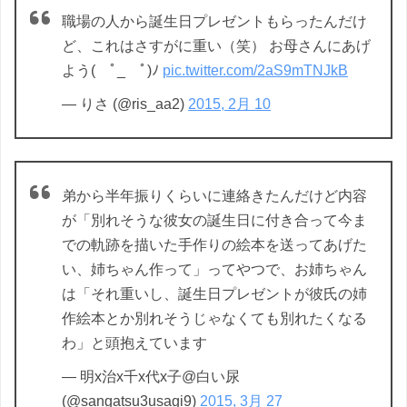
職場の人から誕生日プレゼントもらったんだけ
ど、これはさすがに重い（笑） お母さんにあげ
よう( ﾟ_ゝﾟ)ﾉ
pic.twitter.com/2aS9mTNJkB
— りさ (@ris_aa2)
2015, 2月 10
弟から半年振りくらいに連絡きたんだけど内容
が「別れそうな彼女の誕生日に付き合って今ま
での軌跡を描いた手作りの絵本を送ってあげた
い、姉ちゃん作って」ってやつで、お姉ちゃん
は「それ重いし、誕生日プレゼントが彼氏の姉
作絵本とか別れそうじゃなくても別れたくなる
わ」と頭抱えています
— 明x治x千x代x子@白い尿
(@sangatsu3usagi9)
2015, 3月 27