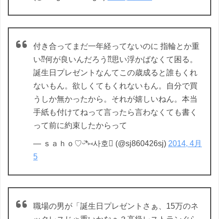
付き合ってまだ一年経ってないのに 指輪とか重
い⁇何が良いんだろう⁇思い浮かばなくて困る。
誕生日プレゼントなんてこの歳成ると誰もくれ
ないもん。欲しくてもくれないもん。自分で買
うしか無かったから。それが嬉しいねん。本当
手紙も付けてねって言ったら言わなくても書く
って前に約束したからって
— ｓａｈｏ♡ᵕ̈*⑅사호 (@sj860426sj)
2014, 4月
5
職場の男が「誕生日プレゼントさぁ、15万のネ