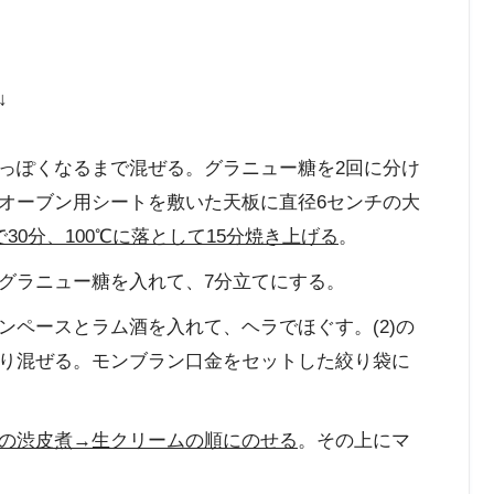
↓
っぽくなるまで混ぜる。グラニュー糖を2回に分け
オーブン用シートを敷いた天板に直径6センチの大
30分、100℃に落として15分焼き上げる
。
グラニュー糖を入れて、7分立てにする。
ンペースとラム酒を入れて、ヘラでほぐす。(2)の
り混ぜる。モンブラン口金をセットした絞り袋に
の渋皮煮→生クリームの順にのせる
。その上にマ