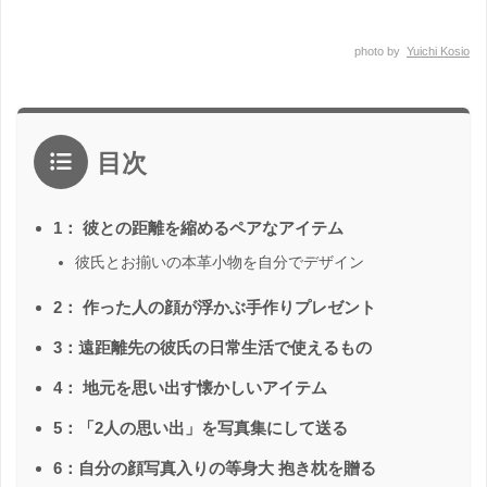
photo by
Yuichi Kosio
目次
1： 彼との距離を縮めるペアなアイテム
彼氏とお揃いの本革小物を自分でデザイン
2： 作った人の顔が浮かぶ手作りプレゼント
3：遠距離先の彼氏の日常生活で使えるもの
4： 地元を思い出す懐かしいアイテム
5：「2人の思い出」を写真集にして送る
6：自分の顔写真入りの等身大 抱き枕を贈る