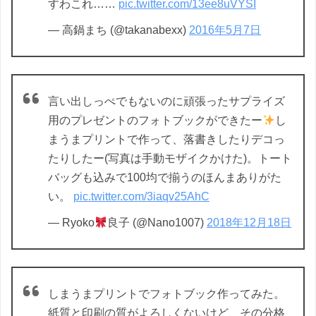
すわこれ……
pic.twitter.com/13ee8uVYSI
— 高鍋まち (@takanabexx)
2016年5月7日
言い出しっぺでもないのに頑張ったサプライズ
用のプレゼントのフォトブックができたー
し
まうまプリントで作って、落書きしたりデコっ
たりしたー(写真は手動モザイクかけた)。トート
バッグも込みで100均で揃うのほんまありがた
い。
pic.twitter.com/3iaqv25AhC
— Ryoko
良子 (@Nano1007)
2018年12月18日
しまうまプリントでフォトブック作ってみた。
紙質と印刷の質がよろしくないけど、その分格