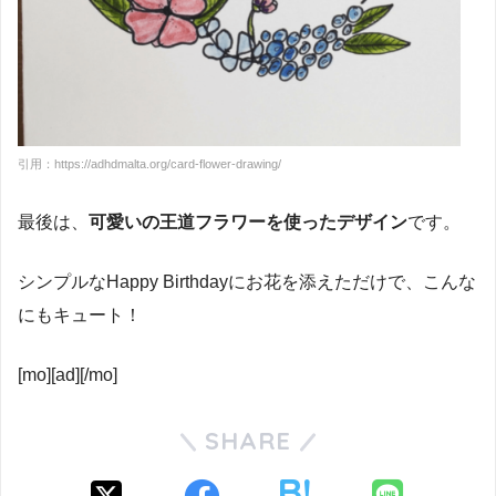
引用：https://adhdmalta.org/card-flower-drawing/
最後は、
可愛いの王道フラワーを使ったデザイン
です。
シンプルなHappy Birthdayにお花を添えただけで、こんな
にもキュート！
[mo][ad][/mo]
SHARE