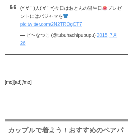
(=´∀｀)人(´∀｀=)今日はおとんの誕生日
プレゼ
ントにはパジャマを
pic.twitter.com/2N2TROgCT7
— ピ〜なつこ (@tubuhachipupupu)
2015, 7月
26
[mo][ad][/mo]
カップルで着よう！おすすめのペアパ