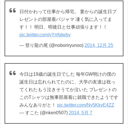
日付かわって仕事から帰宅。 妻からの誕生日プ
レゼントの部屋着パジャマ 凄く気に入ってま
す！！ 明日、明後日と仕事頑張ります！！
pic.twitter.com/vYrrfgtwbv
— 登り龍の尾 (@noboriryunoo)
2014, 12月 25
今日は19歳の誕生日でした 毎年GW明けの僕の
誕生日は忘れられてたのに、大学の友達は祝っ
てくれたもう泣きそうてか泣いた プレゼントの
このTシャツは無事部屋着に就職できたようです
みんなありがと！
pic.twitter.com/Ny5KkyE4ZZ
— すこた (@nken0507)
2014, 5月 7