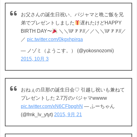
お父さんの誕生日祝い、パジャマと晩ご飯を兄
弟でプレゼントしました
遅れたけどHAPPY
BIRTH DAY〜
＼＼\\ꐕ ꐕ ꐕ//／／＼＼\\ꐕ ꐕ ꐕ//／
／
pic.twitter.com/0kgxhpirqa
— ノゾミ（ようこす。） (@yokosnozomi)
2015, 10月 3
おねぇの旦那の誕生日会♡ 引越し祝いも兼ねて
プレゼントした 2.7万のパジャマwwww
pic.twitter.com/xN6CFbpghN
— ふーちゃん
(@fmk_lv_ytyt)
2015, 9月 21